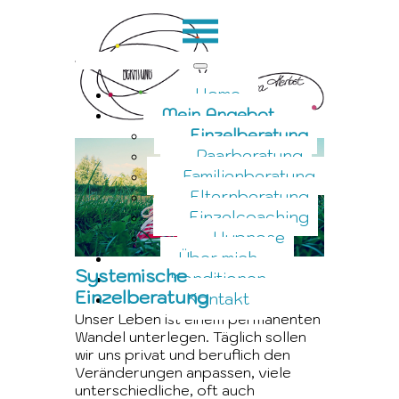
Home
Mein Angebot
Einzelberatung
Paarberatung
Familienberatung
Elternberatung
Einzelcoaching
Hypnose
Über mich
Systemische
Konditionen
Einzelberatung
Kontakt
Unser Leben ist einem permanenten
Wandel unterlegen. Täglich sollen
wir uns privat und beruflich den
Veränderungen anpassen, viele
unterschiedliche, oft auch