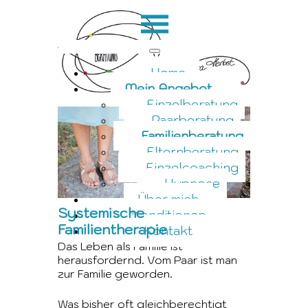
Home
Mein Angebot
Einzelberatung
Paarberatung
Familienberatung
Elternberatung
Einzelcoaching
Hypnose
Über mich
Systemische
Konditionen
Familientherapie
Kontakt
Das Leben als Familie ist
herausfordernd. Vom Paar ist man
zur Familie geworden.
Was bisher oft gleichberechtigt